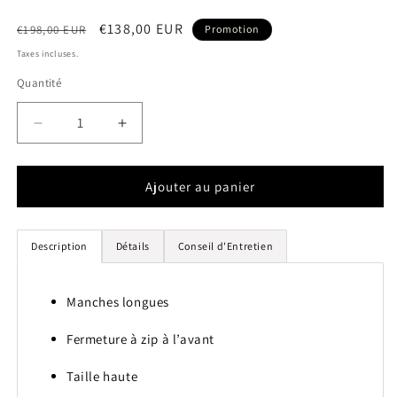
Prix
Prix
€138,00 EUR
€198,00 EUR
Promotion
habituel
promotionnel
Taxes incluses.
Quantité
Quantité
Réduire
Augmenter
la
la
quantité
quantité
de
de
Ajouter au panier
Combinaison
Combinaison
-
-
Velours
Velours
Description
Détails
Conseil d'Entretien
bleu
bleu
Manches longues
Fermeture à zip à l’avant
Taille haute