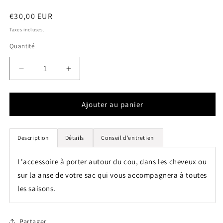
Prix
€30,00 EUR
habituel
Taxes incluses.
Quantité
Quantité
Réduire
Augmenter
la
la
quantité
quantité
de
de
Ajouter au panier
Le
Le
Foulard
Foulard
Coeur
Coeur
Description
Détails
Conseil d’entretien
L'accessoire à porter autour du cou, dans les cheveux ou
sur la anse de votre sac qui vous accompagnera à toutes
les saisons.
Partager