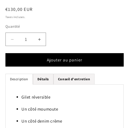
Prix
€130,00 EUR
habituel
Taxes incluses.
Quantité
Quantité
Réduire
Augmenter
la
la
quantité
quantité
de
de
Ajouter au panier
Gilet
Gilet
réversible
réversible
rouille
rouille
Description
Détails
Conseil d'entretien
Gilet réversible
Un côté moumoute
Un côté denim crème