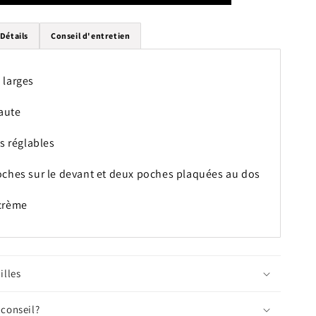
Salopette
Dancing
Queen
Détails
Conseil d'entretien
-
Crème
 larges
haute
es réglables
ches sur le devant et deux poches plaquées au dos
crème
illes
 conseil?