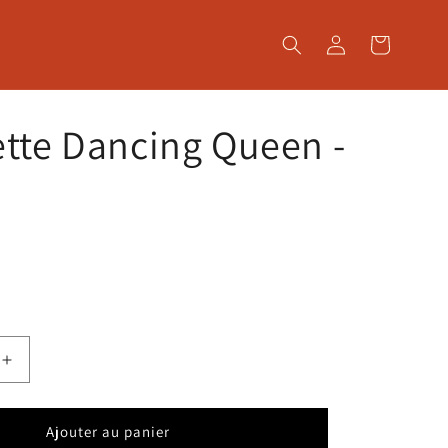
Connexion
Panier
tte Dancing Queen -
e
Augmenter
la
quantité
de
Ajouter au panier