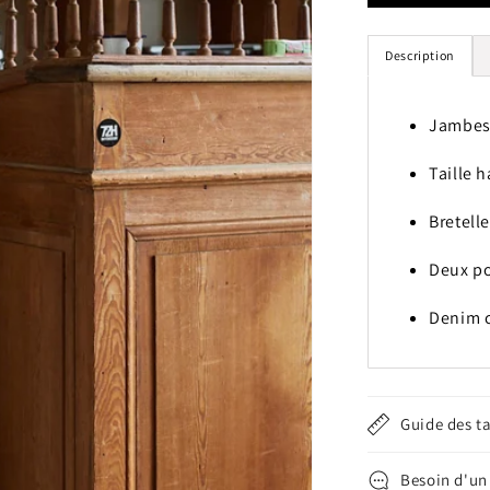
Salopette
Dancing
Queen
Description
-
Crème
Jambes
Taille 
Bretell
Deux po
Denim 
Guide des ta
Besoin d'un