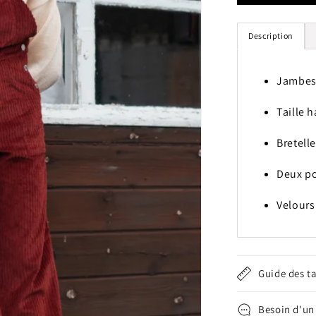
Salopette
Dancing
Queen
Description
-
Velours
bordeaux
Jambes
Taille 
Bretell
Deux po
Velours
Guide des ta
Besoin d'un