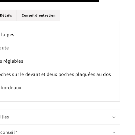
Salopette
Dancing
Queen
Détails
Conseil d'entretien
-
Velours
bordeaux
 larges
haute
es réglables
ches sur le devant et deux poches plaquées au dos
 bordeaux
illes
 conseil?