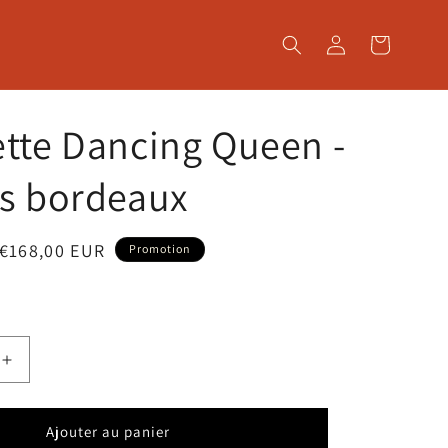
Connexion
Panier
tte Dancing Queen -
rs bordeaux
Prix
€168,00 EUR
Promotion
promotionnel
Augmenter
la
quantité
de
Ajouter au panier