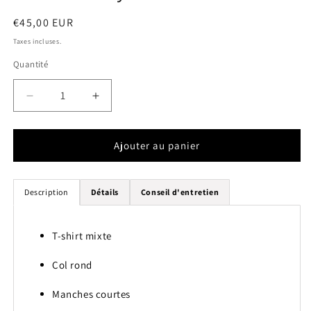
Prix
€45,00 EUR
habituel
Taxes incluses.
Quantité
Quantité
Réduire
Augmenter
la
la
quantité
quantité
de
de
Ajouter au panier
T-
T-
shirt
shirt
&quot;Recyclette&quot;
&quot;Recyclette&quot;
Description
Détails
Conseil d'entretien
T-shirt mixte
Col rond
Manches courtes