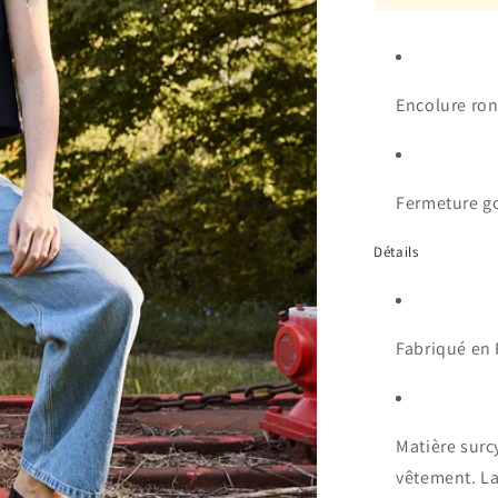
Encolure ro
Fermeture g
Détails
Fa
briqué en
Matière surc
vêtement. La 