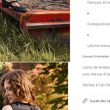
français et 
Composition
Léonie
mesur
Conseil d'entretien
Lavez de temps 
une vitesse d’
Séchez à l’air l
Guide des ta